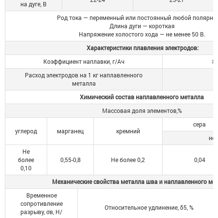
на дуге, В
Род тока — переменный или постоянный любой полярнос
Длина дуги — короткая
Напряжение холостого хода — не менее 50 В.
Характеристики плавления электродов:
Коэффициент наплавки, г/Ач
8,
Расход электродов на 1 кг наплавленного
металла
Химический состав наплавленного металла
Массовая доля элементов,%
сера
углерод
марганец
кремний
не 
Не
более
0,55-0,8
Не более 0,2
0,04
0,10
Механические свойства металла шва и наплавленного ме
Временное
сопротивление
Относительное удлинение, δ5, %
разрыву, σв, Н/