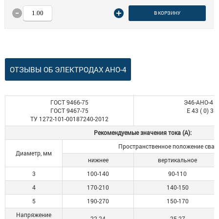
В КОРЗИНУ
ОТЗЫВЫ ОБ ЭЛЕКТРОДАХ АНО-4
ГОСТ 9466-75
Э46-АНО-4 -
ГОСТ 9467-75
Е 43 ( 0) 3 
ТУ 1272-101-00187240-2012
Рекомендуемые значения тока (А):
Пространственное положение свар
Диаметр, мм
нижнее
вертикальное
3
100-140
90-110
4
170-210
140-150
5
190-270
150-170
Напряжение
22-24
25-27