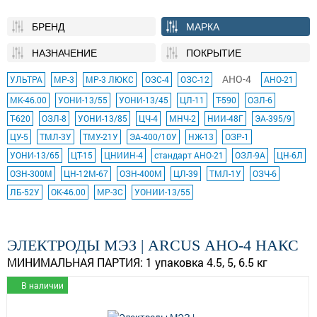
БРЕНД
МАРКА
НАЗНАЧЕНИЕ
ПОКРЫТИЕ
АНО-4
УЛЬТРА
МР-3
МР-3 ЛЮКС
ОЗС-4
ОЗС-12
АНО-21
МК-46.00
УОНИ-13/55
УОНИ-13/45
ЦЛ-11
Т-590
ОЗЛ-6
Т-620
ОЗЛ-8
УОНИ-13/85
ЦЧ-4
МНЧ-2
НИИ-48Г
ЭА-395/9
ЦУ-5
ТМЛ-3У
ТМУ-21У
ЭА-400/10У
НЖ-13
ОЗР-1
УОНИ-13/65
ЦТ-15
ЦНИИН-4
стандарт АНО-21
ОЗЛ-9А
ЦН-6Л
ОЗН-300М
ЦН-12М-67
ОЗН-400М
ЦЛ-39
ТМЛ-1У
ОЗЧ-6
ЛБ-52У
ОК-46.00
МР-3С
УОНИИ-13/55
ЭЛЕКТРОДЫ МЭЗ | ARCUS АНО-4 НАКС
МИНИМАЛЬНАЯ ПАРТИЯ:
1 упаковка 4.5, 5, 6.5 кг
В наличии