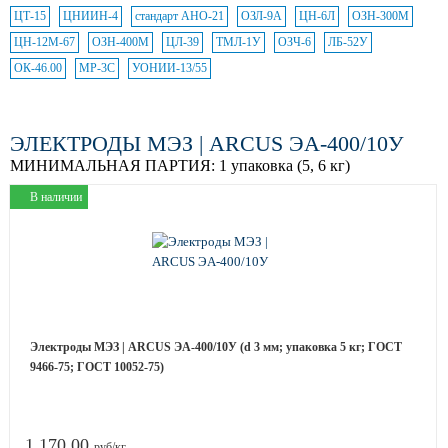
ЦТ-15
ЦНИИН-4
стандарт АНО-21
ОЗЛ-9А
ЦН-6Л
ОЗН-300М
ЦН-12М-67
ОЗН-400М
ЦЛ-39
ТМЛ-1У
ОЗЧ-6
ЛБ-52У
ОК-46.00
МР-3С
УОНИИ-13/55
ЭЛЕКТРОДЫ МЭЗ | ARCUS ЭА-400/10У
МИНИМАЛЬНАЯ ПАРТИЯ:
1 упаковка (5, 6 кг)
В наличии
Электроды МЭЗ | ARCUS ЭА-400/10У (d 3 мм; упаковка 5 кг; ГОСТ
9466-75; ГОСТ 10052-75)
1 170.00
руб/кг