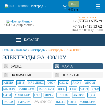
0
шт.
Нижний Новгород
0.00
РУБ.
Заказать звонок
+7 (831) 413-15-29
ООО «Центр Метиз»
+7 (831) 411-13-62
Пн-Пт с 8:30 до 18:00
КАТАЛОГ
Главная
/
Каталог
/
Электроды
/
Электроды ЭА-400/10У
ЭЛЕКТРОДЫ ЭА-400/10У
БРЕНД
МАРКА
НАЗНАЧЕНИЕ
ПОКРЫТИЕ
УЛЬТРА
МР-3
МР-3 ЛЮКС
ОЗС-4
ОЗС-12
АНО-4
АНО-21
МК-46.00
УОНИ-13/55
УОНИ-13/45
ЦЛ-11
Т-590
ОЗЛ-6
Т-620
ОЗЛ-8
УОНИ-13/85
ЦЧ-4
МНЧ-2
НИИ-48Г
ЭА-395/9
ЦУ-5
ЭА-400/10У
ТМЛ-3У
ТМУ-21У
НЖ-13
ОЗР-1
УОНИ-13/65