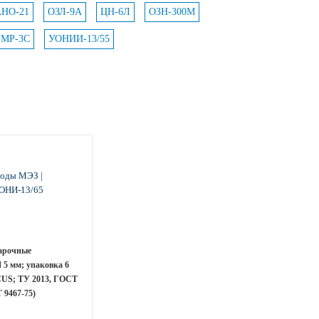
АНО-21
ОЗЛ-9А
ЦН-6Л
ОЗН-300М
МР-3С
УОНИИ-13/55
арочные
 5 мм; упаковка 6
CUS; ТУ 2013, ГОСТ
 9467-75)