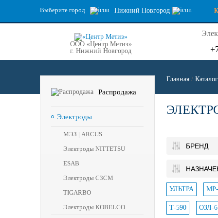
Выберите город
Нижний Новгород
Элек
ООО «Центр Метиз»
+
г. Нижний Новгород
Главная
/
Каталог
Распродажа
ЭЛЕКТР
Электроды
МЭЗ | ARCUS
БРЕНД
Электроды NITTETSU
ESAB
НАЗНАЧЕ
Электроды СЗСМ
УЛЬТРА
МР-
TIGARBO
Электроды KOBELCO
Т-590
ОЗЛ-6