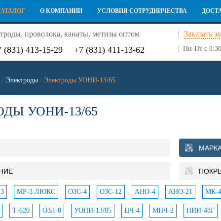
КАТАЛОГ
О КОМПАНИИ
УСЛОВИЯ СОТРУДНИЧЕСТВА
ДОСТ
троды, проволока, канаты, метизы оптом
Заказать з
7 (831) 413-15-29
+7 (831) 411-13-62
Пн-Пт с 8:30
/
Электроды
/
Электроды УОНИ-13/65
ОДЫ УОНИ-13/65
МАРК
НИЕ
ПОКР
3
МР-3 ЛЮКС
ОЗС-4
ОЗС-12
АНО-4
АНО-21
МК-4
Т-620
ОЗЛ-8
УОНИ-13/85
ЦЧ-4
МНЧ-2
НИИ-48Г