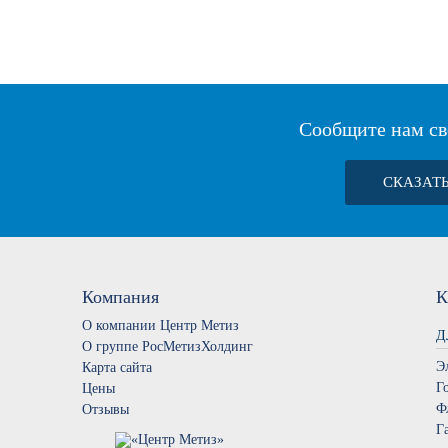
Сообщите нам св
СКАЗАТ
Компания
К
О компании Центр Метиз
Д
О группе РосМетизХолдинг
Э
Карта сайта
Г
Цены
Ф
Отзывы
Г