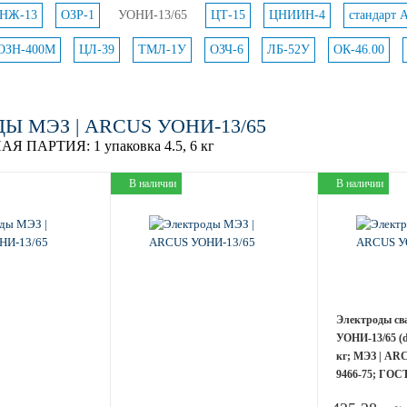
НЖ-13
ОЗР-1
УОНИ-13/65
ЦТ-15
ЦНИИН-4
стандарт 
ОЗН-400М
ЦЛ-39
ТМЛ-1У
ОЗЧ-6
ЛБ-52У
ОК-46.00
Ы МЭЗ | ARCUS УОНИ-13/65
АЯ ПАРТИЯ:
1 упаковка 4.5, 6 кг
В наличии
В наличии
Электроды св
УОНИ-13/65 (d
кг; МЭЗ | AR
9466-75; ГОСТ