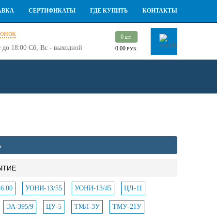
АВКА
СЕРТИФИКАТЫ
ГДЕ КУПИТЬ
КОНТАКТЫ
вонок
0
шт.
 до 18:00
Сб, Вс - выходной
0.00
РУБ.
А
ЫТИЕ
6.00
УОНИ-13/55
УОНИ-13/45
ЦЛ-11
ЭА-395/9
ЦУ-5
ТМЛ-3У
ТМУ-21У