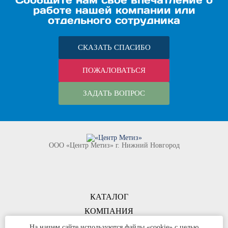
Сообщите нам своё впечатление о
работе нашей компании или
отдельного сотрудника
СКАЗАТЬ СПАСИБО
ПОЖАЛОВАТЬСЯ
ЗАДАТЬ ВОПРОС
ООО «Центр Метиз» г. Нижний Новгород
КАТАЛОГ
КОМПАНИЯ
КОНТАКТЫ
На нашем сайте используются файлы «cookie» с целью