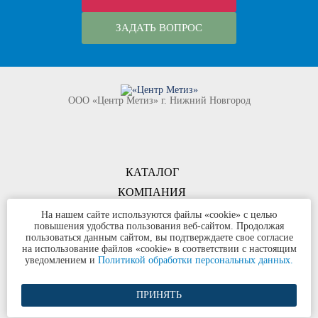
ЗАДАТЬ ВОПРОС
ООО «Центр Метиз» г. Нижний Новгород
КАТАЛОГ
КОМПАНИЯ
КОНТАКТЫ
На нашем сайте используются файлы «cookie» с целью
повышения удобства пользования веб-сайтом. Продолжая
©
ООО «Центр Метиз»
2000-2026
пользоваться данным сайтом, вы подтверждаете свое согласие
Все права защищены
на использование файлов «cookie» в соответствии с настоящим
уведомлением и
Политикой обработки персональных данных.
Политика конфиденциальности
ПРИНЯТЬ
Разработка сайта и продвижение