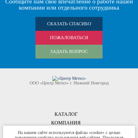
Сообщите нам своё впечатление о работе нашей
компании или отдельного сотрудника
СКАЗАТЬ СПАСИБО
ПОЖАЛОВАТЬСЯ
ЗАДАТЬ ВОПРОС
ООО «Центр Метиз» г. Нижний Новгород
КАТАЛОГ
КОМПАНИЯ
КОНТАКТЫ
На нашем сайте используются файлы «cookie» с целью
повышения удобства пользования веб-сайтом. Продолжая