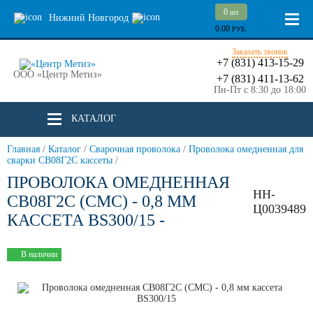
0
шт.
Нижний Новгород
0.00
РУБ.
Заказать звонок
+7 (831) 413-15-29
ООО «Центр Метиз»
+7 (831) 411-13-62
Пн-Пт с 8:30 до 18:00
КАТАЛОГ
Главная
/
Каталог
/
Сварочная проволока
/
Проволока омедненная для
сварки СВ08Г2С кассеты
/
ПРОВОЛОКА ОМЕДНЕННАЯ
НН-
СВ08Г2С (СМС) - 0,8 ММ
Ц0039489
КАССЕТА BS300/15 -
В наличии