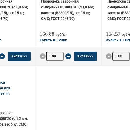
арочная
Проволока сварочная
Проволока с
08Г2С (d 0,8 мм;
омедненная СВ08Г2С (d 1,0 мм;
омедненная С
15), вес 15 кг;
кассета (BS300/15), вес 15 кг;
кассета (BS300
6-70)
СМС; ГОСТ 2246-70)
СМС; ГОСТ 22
166.88
154.57
руб/кг
руб/
 товара
Количество товара
Количеств
В КОРЗИНУ
В КОРЗИНУ
арочная
08Г2С (d 1,2 мм;
), вес 5 кг; СМС;