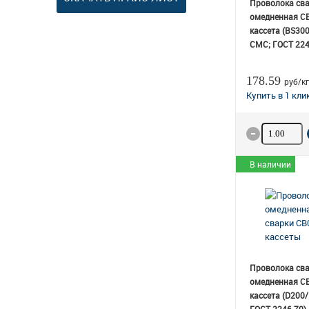
Проволока св
омедненная СВ
кассета (BS300/
СМС; ГОСТ 224
178.59
руб/кг
Количество
В наличии
Проволока св
омедненная СВ
кассета (D200/5