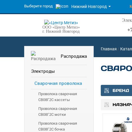
Выберите город
Нижний Новгород
Элек
ООО «Центр Метиз»
+
г. Нижний Новгород
Главная
/
Катал
Распродажа
СВАРО
Электроды
Сварочная проволока
БРЕНД
Проволока сварочная
СВ08Г2С кассеты
НАЗНА
Проволока сварочная
СВ08Г2С мотки
Проволока сварочная
СВ08Г2С бочка