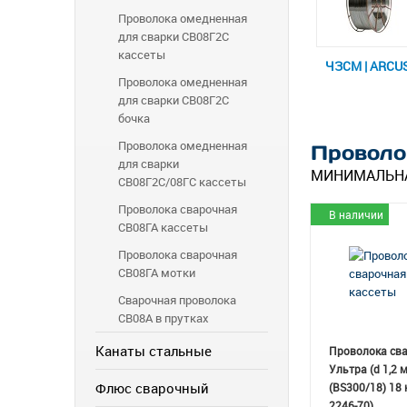
Проволока омедненная
для сварки СВ08Г2С
кассеты
ЧЗСМ | ARCU
Проволока омедненная
для сварки СВ08Г2С
бочка
Проволока омедненная
Проволо
для сварки
МИНИМАЛЬНА
СВ08Г2С/08ГС кассеты
Проволока сварочная
В наличии
СВ08ГА кассеты
Проволока сварочная
СВ08ГА мотки
Сварочная проволока
СВ08А в прутках
Канаты стальные
Проволока св
Ультра (d 1,2 
Флюс сварочный
(BS300/18) 18 
2246-70)