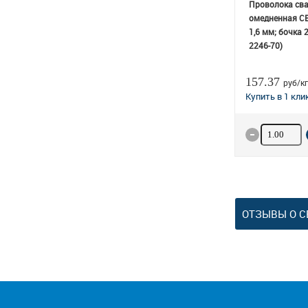
Проволока св
омедненная СВ
1,6 мм; бочка 
2246-70)
157.37
руб/кг
Количество
ОТЗЫВЫ О 