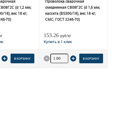
варочная
Проволока сварочная
В08Г2С (d 1,2 мм;
омедненная СВ08Г2С (d 1,6 мм;
/18), вес 18 кг;
кассета (BS300/18), вес 18 кг;
46-70)
СМС; ГОСТ 2246-70)
153.26
кг
руб/кг
о товара
Количество товара
В КОРЗИНУ
В КОРЗИНУ