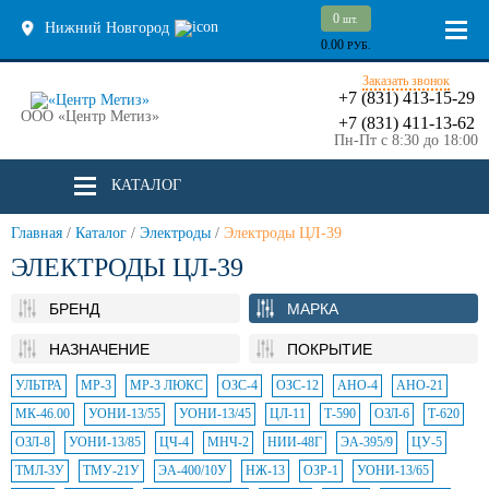
0
шт.
Нижний Новгород
0.00
РУБ.
Заказать звонок
+7 (831) 413-15-29
ООО «Центр Метиз»
+7 (831) 411-13-62
Пн-Пт с 8:30 до 18:00
КАТАЛОГ
Главная
/
Каталог
/
Электроды
/
Электроды ЦЛ-39
ЭЛЕКТРОДЫ ЦЛ-39
БРЕНД
МАРКА
НАЗНАЧЕНИЕ
ПОКРЫТИЕ
УЛЬТРА
МР-3
МР-3 ЛЮКС
ОЗС-4
ОЗС-12
АНО-4
АНО-21
МК-46.00
УОНИ-13/55
УОНИ-13/45
ЦЛ-11
Т-590
ОЗЛ-6
Т-620
ОЗЛ-8
УОНИ-13/85
ЦЧ-4
МНЧ-2
НИИ-48Г
ЭА-395/9
ЦУ-5
ТМЛ-3У
ТМУ-21У
ЭА-400/10У
НЖ-13
ОЗР-1
УОНИ-13/65