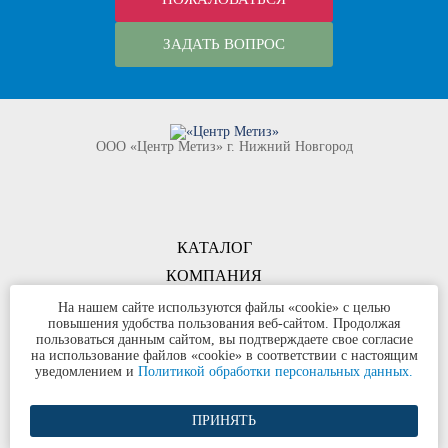
ЗАДАТЬ ВОПРОС
ООО «Центр Метиз» г. Нижний Новгород
КАТАЛОГ
КОМПАНИЯ
КОНТАКТЫ
На нашем сайте используются файлы «cookie» с целью
повышения удобства пользования веб-сайтом. Продолжая
©
ООО «Центр Метиз»
2000-2026
пользоваться данным сайтом, вы подтверждаете свое согласие
Все права защищены
на использование файлов «cookie» в соответствии с настоящим
уведомлением и
Политикой обработки персональных данных.
Политика конфиденциальности
ПРИНЯТЬ
Разработка сайта и продвижение