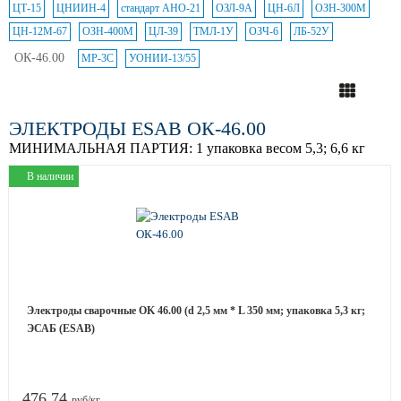
ЦТ-15
ЦНИИН-4
стандарт АНО-21
ОЗЛ-9А
ЦН-6Л
ОЗН-300М
ЦН-12М-67
ОЗН-400М
ЦЛ-39
ТМЛ-1У
ОЗЧ-6
ЛБ-52У
ОК-46.00
МР-3С
УОНИИ-13/55
ЭЛЕКТРОДЫ ESAB ОК-46.00
МИНИМАЛЬНАЯ ПАРТИЯ:
1 упаковка весом 5,3; 6,6 кг
В наличии
Электроды сварочные OK 46.00 (d 2,5 мм * L 350 мм; упаковка 5,3 кг;
ЭСАБ (ESAB)
476.74
руб/кг