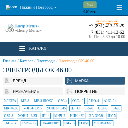
0
шт.
Нижний Новгород
0.00
РУБ.
Заказать звонок
+7 (831) 413-15-29
ООО «Центр Метиз»
+7 (831) 411-13-62
Пн-Пт с 8:30 до 18:00
КАТАЛОГ
Главная
/
Каталог
/
Электроды
/
Электроды ОК-46.00
ЭЛЕКТРОДЫ ОК 46.00
БРЕНД
МАРКА
НАЗНАЧЕНИЕ
ПОКРЫТИЕ
УЛЬТРА
МР-3
МР-3 ЛЮКС
ОЗС-4
ОЗС-12
АНО-4
АНО-21
МК-46.00
УОНИ-13/55
УОНИ-13/45
ЦЛ-11
Т-590
ОЗЛ-6
Т-620
ОЗЛ-8
УОНИ-13/85
ЦЧ-4
МНЧ-2
НИИ-48Г
ЭА-395/9
ЦУ-5
ТМЛ-3У
ТМУ-21У
ЭА-400/10У
НЖ-13
ОЗР-1
УОНИ-13/65