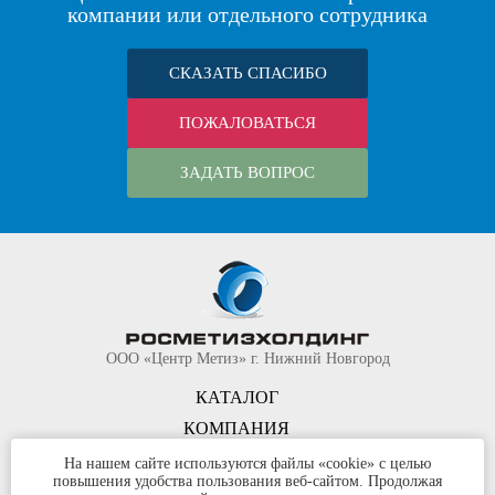
компании или отдельного сотрудника
СКАЗАТЬ СПАСИБО
ПОЖАЛОВАТЬСЯ
ЗАДАТЬ ВОПРОС
ООО «Центр Метиз» г. Нижний Новгород
КАТАЛОГ
КОМПАНИЯ
КОНТАКТЫ
На нашем сайте используются файлы «cookie» с целью
повышения удобства пользования веб-сайтом. Продолжая
©
ООО «Центр Метиз»
2000-2026