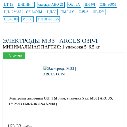
ЦТ-15
ЦНИИН-4
стандарт АНО-21
ОЗЛ-9А
ЦН-6Л
ОЗН-300М
ЦН-12М-67
ОЗН-400М
ЦЛ-39
ТМЛ-1У
ОЗЧ-6
ЛБ-52У
ОК-46.00
МР-3С
УОНИИ-13/55
ЭЛЕКТРОДЫ МЭЗ | ARCUS ОЗР-1
МИНИМАЛЬНАЯ ПАРТИЯ:
1 упаковка 5, 6.5 кг
В наличии
Электроды сварочные ОЗР-1 (d 3 мм; упаковка 5 кг; МЭЗ | ARCUS;
ТУ 25.93.15-024-16302447-2018 )
163.33
руб/кг