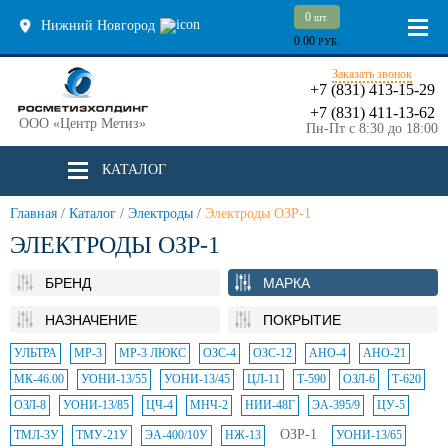
0
шт.
Нижний Новгород
0.00
РУБ.
Заказать звонок
+7 (831) 413-15-29
+7 (831) 411-13-62
ООО «Центр Метиз»
Пн-Пт с 8:30 до 18:00
КАТАЛОГ
Главная
/
Каталог
/
Электроды
/
Электроды ОЗР-1
ЭЛЕКТРОДЫ ОЗР-1
БРЕНД
МАРКА
НАЗНАЧЕНИЕ
ПОКРЫТИЕ
УЛЬТРА
МР-3
МР-3 ЛЮКС
ОЗС-4
ОЗС-12
АНО-4
АНО-21
МК-46.00
УОНИ-13/55
УОНИ-13/45
ЦЛ-11
Т-590
ОЗЛ-6
Т-620
ОЗЛ-8
УОНИ-13/85
ЦЧ-4
МНЧ-2
НИИ-48Г
ЭА-395/9
ЦУ-5
ОЗР-1
ТМЛ-3У
ТМУ-21У
ЭА-400/10У
НЖ-13
УОНИ-13/65