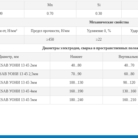
Mn
Si
09
0.70
0.30
Механические свойства
и σт, Н/мм²
Предел прочности, Н/мм
Удлинение δ, %
Удар
≥450
≥22
Диаметры электродов, сварка в пространственных полож
Диаметр, мм
Нижнее
Вертикально
ESAB УОНИ 13 45 2мм
40...80
40...70
ESAB УОНИ 13 45 2,5мм
70...90
60...80
ESAB УОНИ 13 45 3мм
100...130
90...120
ESAB УОНИ 13 45 4мм
160...190
130...160
ESAB УОНИ 13 45 5мм
180...240
160...210