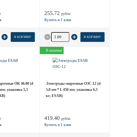
255.72
г
руб/кг
 товара
Количество товара
В КОРЗИНУ
В КОРЗИНУ
В наличии
рочные OK 46.00 (d
Электроды сварочные ОЗС-12 (d
 мм; упаковка 5,3
5,0 мм * L 450 мм; упаковка 6,5
AB)
кг; ESAB)
419.40
г
руб/кг