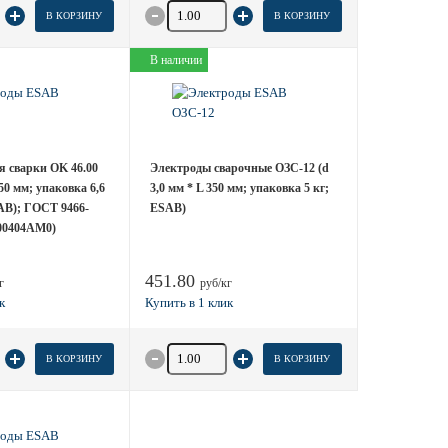
 товара
Количество товара
В КОРЗИНУ
В КОРЗИНУ
В наличии
я сварки OK 46.00
Электроды сварочные ОЗС-12 (d
450 мм; упаковка 6,6
3,0 мм * L 350 мм; упаковка 5 кг;
AB); ГОСТ 9466-
ESAB)
600404AM0)
451.80
г
руб/кг
 товара
Количество товара
В КОРЗИНУ
В КОРЗИНУ