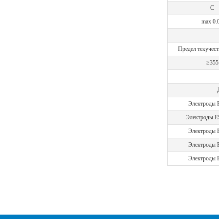
C
max 0.
Предел текучест
≥355
Электроды 
Электроды 
Электроды 
Электроды 
Электроды 