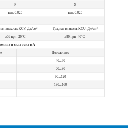
P
S
max 0.025
max 0.025
ная вязкость KCV, Дж/см²
Ударная вязкость KCU, Дж/см²
≥59 при -20°С
≥80 при -40°С
ениях и сила тока в А
е
Потолочное
40...70
60...80
90...120
130...160
-