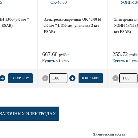
-13/55 (3,0 мм *
Электроды сварочные OK 46.00 (d
Электроды дл
г; ESAB)
2,0 мм * L 350 мм; упаковка 2 кг;
УОНИ-13/55 (4,
ESAB)
кг; ESAB)
667.68
255.72
руб/кг
руб/к
товара
Количество товара
Количество
В КОРЗИНУ
В КОРЗИНУ
ВАРОЧНЫХ ЭЛЕКТРОДАХ
Химический состав