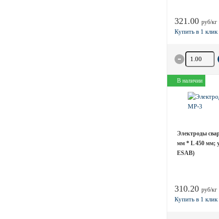
321.00
руб/кг
Количество 
В наличии
Электроды свар
мм * L 450 мм; 
ESAB)
310.20
руб/кг