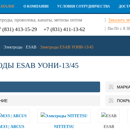
КАТАЛОГ
О КОМПАНИИ
УСЛОВИЯ СОТРУДНИЧЕСТВА
ДОСТ
троды, проволока, канаты, метизы оптом
Заказать з
7 (831) 413-15-29
+7 (831) 411-13-62
Пн-Пт с 8:30
/
Электроды
/
ESAB
/
Электроды ESAB УОНИ-13/45
ДЫ ESAB УОНИ-13/45
МАРК
НИЕ
ПОКР
МЭЗ | ARCUS
NITTETSU
ESAB