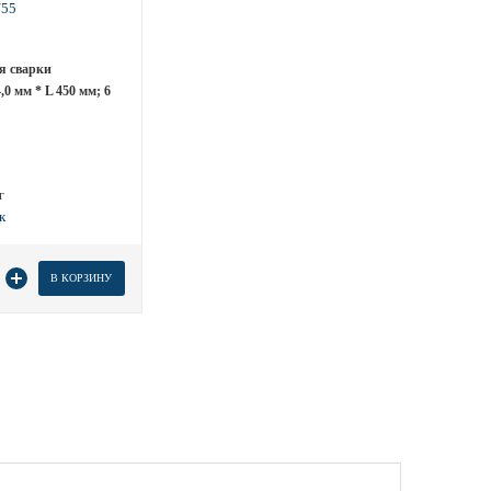
я сварки
0 мм * L 450 мм; 6
г
 товара
В КОРЗИНУ