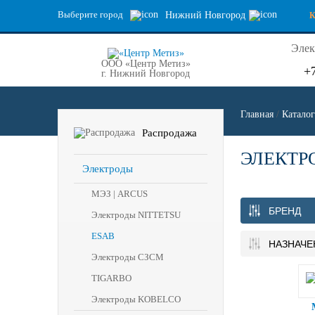
Выберите город
Нижний Новгород
Элек
ООО «Центр Метиз»
+
г. Нижний Новгород
Главная
/
Каталог
Распродажа
ЭЛЕКТРО
Электроды
МЭЗ | ARCUS
БРЕНД
Электроды NITTETSU
ESAB
НАЗНАЧЕ
Электроды СЗСМ
TIGARBO
Электроды KOBELCO