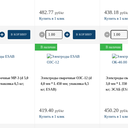
482.77
438.18
руб/кг
руб/к
товара
Количество товара
Количество
В КОРЗИНУ
В КОРЗИНУ
В наличии
В наличии
очные MP-3 (d 5,0
Электроды сварочные ОЗС-12 (d
Электроды сва
упаковка 6,5 кг;
4,0 мм * L 450 мм; упаковка 6,5
3,0 мм * L 350
кг; ESAB)
кг; ЭСАБ (ES
419.40
450.20
руб/кг
руб/к