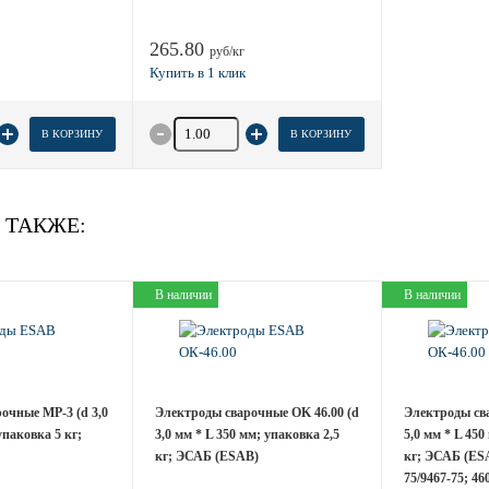
265.80
руб/кг
товара
Количество товара
В КОРЗИНУ
В КОРЗИНУ
 ТАКЖЕ:
В наличии
В наличии
очные MP-3 (d 3,0
Электроды сварочные OK 46.00 (d
Электроды сва
упаковка 5 кг;
3,0 мм * L 350 мм; упаковка 2,5
5,0 мм * L 450
кг; ЭСАБ (ESAB)
кг; ЭСАБ (ES
75/9467-75; 4