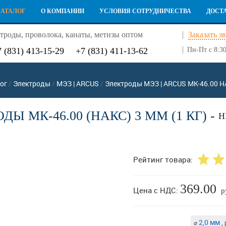
КАТАЛОГ
О КОМПАНИИ
УСЛОВИЯ СОТРУДНИЧЕСТВА
ДОСТ
троды, проволока, канаты, метизы оптом
Заказать з
7 (831) 413-15-29
+7 (831) 411-13-62
Пн-Пт с 8:30
ог
/
Электроды
/
МЭЗ | ARCUS
/
Электроды МЭЗ | ARCUS МК-46.00 
ДЫ МК-46.00 (НАКС) 3 ММ (1 КГ) -
Н
Рейтинг товара:
369.00
Цена с НДС:
р
2,0 мм ,
⌀