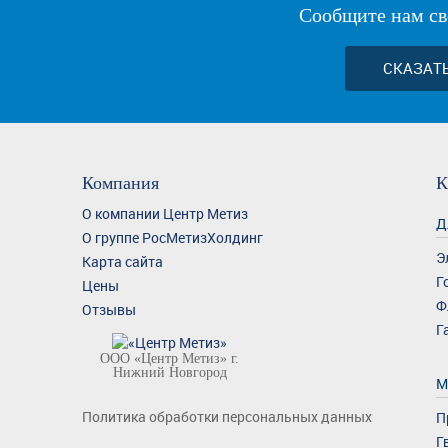
Сообщите нам св
СКАЗАТ
Компания
К
О компании Центр Метиз
Д
О группе РосМетизХолдинг
Э
Карта сайта
Г
Цены
Ф
Отзывы
Г
ООО «Центр Метиз» г.
Нижний Новгород
М
Политика обработки персональных данных
П
Г