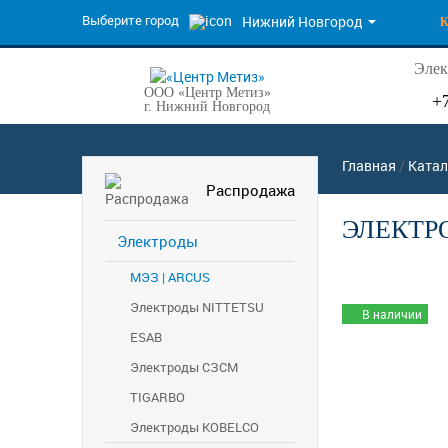
Выберите город
Нижний Новгород
Элек
ООО «Центр Метиз»
+
г. Нижний Новгород
Главная
/
Катал
Распродажа
ЭЛЕКТРО
Электроды
МЭЗ | ARCUS
Электроды NITTETSU
В наличии
ESAB
Электроды СЗСМ
TIGARBO
Электроды KOBELCO