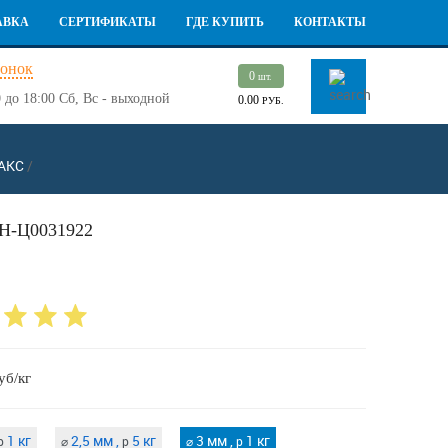
АВКА
СЕРТИФИКАТЫ
ГДЕ КУПИТЬ
КОНТАКТЫ
вонок
0
шт.
 до 18:00
Сб, Вс - выходной
0.00
РУБ.
НАКС
/
Н-Ц0031922
уб/кг
1 кг
2,5 мм ,
5 кг
3 мм ,
1 кг
p
⌀
p
⌀
p