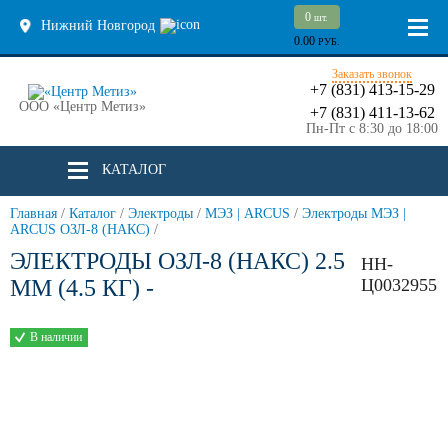
0
шт.
Нижний Новгород
0.00
РУБ.
Заказать звонок
+7 (831) 413-15-29
ООО «Центр Метиз»
+7 (831) 411-13-62
Пн-Пт с 8:30 до 18:00
КАТАЛОГ
Главная
/
Каталог
/
Электроды
/
МЭЗ | ARCUS
/
Электроды МЭЗ |
ARCUS ОЗЛ-8 (НАКС)
/
ЭЛЕКТРОДЫ ОЗЛ-8 (НАКС) 2.5
НН-
ММ (4.5 КГ) -
Ц0032955
В наличии