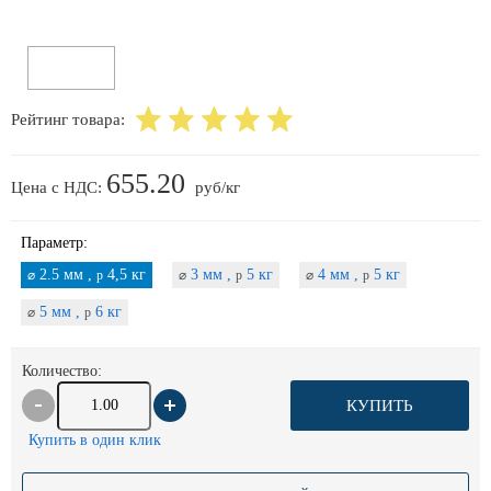
Рейтинг товара:
655.20
Цена с НДС:
руб/кг
Параметр:
2.5 мм ,
4,5 кг
3 мм ,
5 кг
4 мм ,
5 кг
⌀
p
⌀
p
⌀
p
5 мм ,
6 кг
⌀
p
Количество:
КУПИТЬ
Купить в один клик