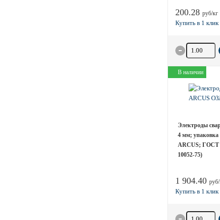
200.28
руб/кг
Количество 
В наличии
Электроды свар
4 мм; упаковка 
ARCUS; ГОСТ 
10052-75)
1 904.40
руб/
Количество 