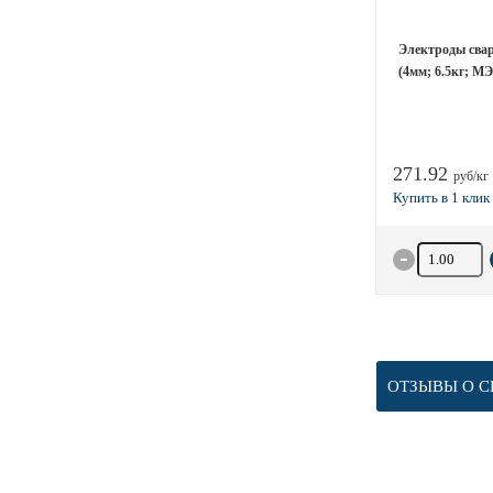
Электроды сва
(4мм; 6.5кг; М
271.92
руб/кг
Количество 
ОТЗЫВЫ О С