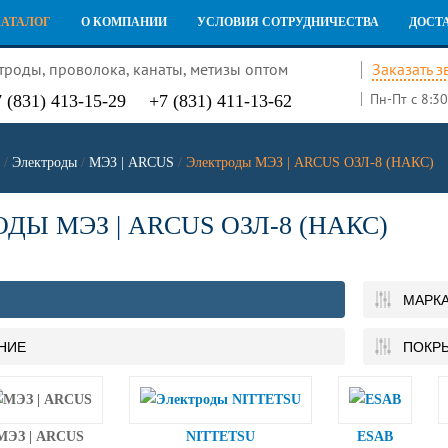
КАТАЛОГ
О КОМПАНИИ
УСЛОВИЯ СОТРУДНИЧЕСТВА
ДОСТ
троды, проволока, канаты, метизы оптом
Заказать з
Пн-Пт с 8:30
 (831) 413-15-29
+7 (831) 411-13-62
/
Электроды
/
МЭЗ | ARCUS
/
Электроды МЭЗ | ARCUS ОЗЛ-8 (НАКС)
ДЫ МЭЗ | ARCUS ОЗЛ-8 (НАКС)
МАРК
НИЕ
ПОКР
МЭЗ | ARCUS
NITTETSU
ESAB