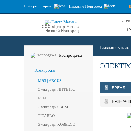
Выберите город
Нижний Новгород
Элек
ООО «Центр Метиз»
+7
г. Нижний Новгород
Главная
/
Каталог
Распродажа
ЭЛЕКТРО
Электроды
МЭЗ | ARCUS
БРЕНД
Электроды NITTETSU
ESAB
НАЗНАЧЕ
Электроды СЗСМ
TIGARBO
Электроды KOBELCO