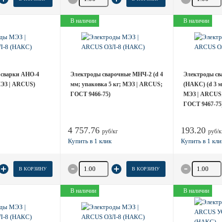
В наличии
В наличии
 сварки АНО-4
Электроды сварочные МНЧ-2 (d 4
Электроды с
 МЭЗ | ARCUS)
мм; упаковка 5 кг; МЭЗ | ARCUS;
(НАКС) (d 3 м
ГОСТ 9466-75)
МЭЗ | ARCUS;
ГОСТ 9467-75
4 757.76
193.20
руб/кг
руб/к
товара
Количество товара
Количество
В КОРЗИНУ
В КОРЗИНУ
В наличии
В наличии