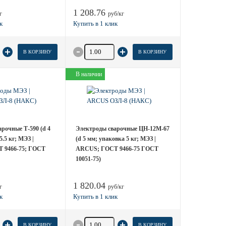
1 208.76
г
руб/кг
 товара
Количество товара
В КОРЗИНУ
В КОРЗИНУ
В наличии
рочные Т-590 (d 4
Электроды сварочные ЦН-12М-67
.5 кг; МЭЗ |
(d 5 мм; упаковка 5 кг; МЭЗ |
 9466-75; ГОСТ
ARCUS; ГОСТ 9466-75 ГОСТ
10051-75)
1 820.04
г
руб/кг
 товара
Количество товара
В КОРЗИНУ
В КОРЗИНУ