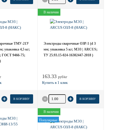
В наличии
варочные ТМУ-21У
Электроды сварочные ОЗР-1 (d 3
м; упаковка 4,5 кг;
мм; упаковка 5 кг; МЭЗ | ARCUS;
 ГОСТ 9466-75;
ТУ 25.93.15-024-16302447-2018 )
)
163.33
г
руб/кг
 товара
Количество товара
В КОРЗИНУ
В КОРЗИНУ
В наличии
Популярные