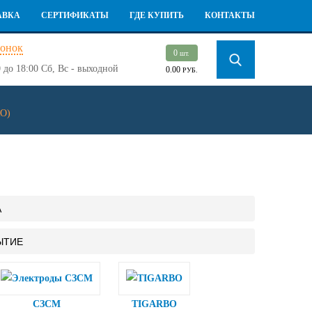
АВКА
СЕРТИФИКАТЫ
ГДЕ КУПИТЬ
КОНТАКТЫ
вонок
0
шт.
 до 18:00
Сб, Вс - выходной
0.00
РУБ.
КО)
А
ЫТИЕ
СЗСМ
TIGARBO