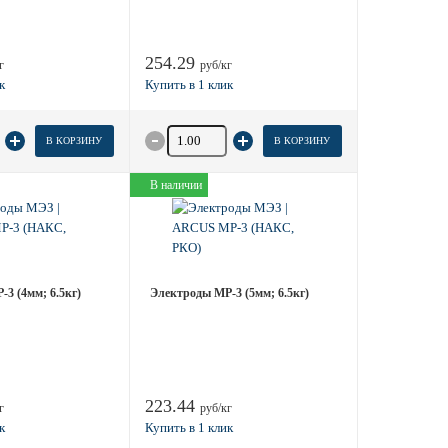
254.29
г
руб/кг
 товара
Количество товара
В КОРЗИНУ
В КОРЗИНУ
В наличии
3 (4мм; 6.5кг)
Электроды МР-3 (5мм; 6.5кг)
223.44
г
руб/кг