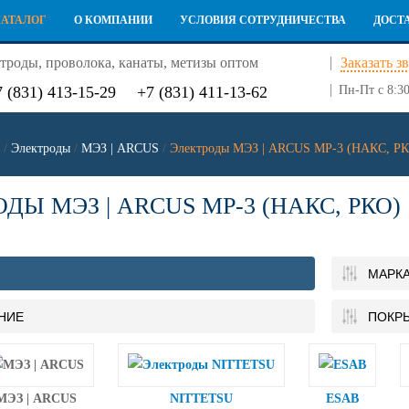
КАТАЛОГ
О КОМПАНИИ
УСЛОВИЯ СОТРУДНИЧЕСТВА
ДОСТ
троды, проволока, канаты, метизы оптом
Заказать з
7 (831) 413-15-29
+7 (831) 411-13-62
Пн-Пт с 8:30
/
Электроды
/
МЭЗ | ARCUS
/
Электроды МЭЗ | ARCUS МР-3 (НАКС, Р
ДЫ МЭЗ | ARCUS МР-3 (НАКС, РКО)
МАРК
НИЕ
ПОКР
МЭЗ | ARCUS
NITTETSU
ESAB