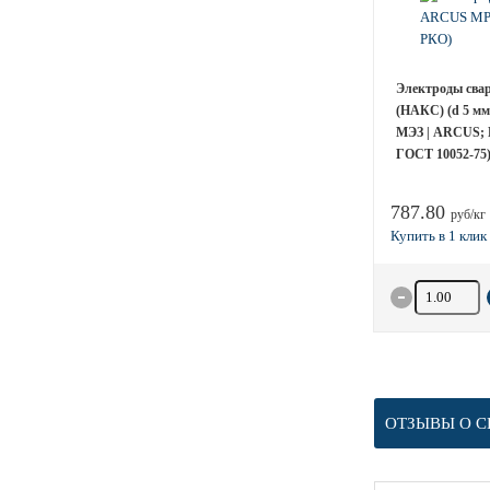
Электроды сва
(НАКС) (d 5 мм;
МЭЗ | ARCUS; 
ГОСТ 10052-75
787.80
руб/кг
Количество 
ОТЗЫВЫ О С