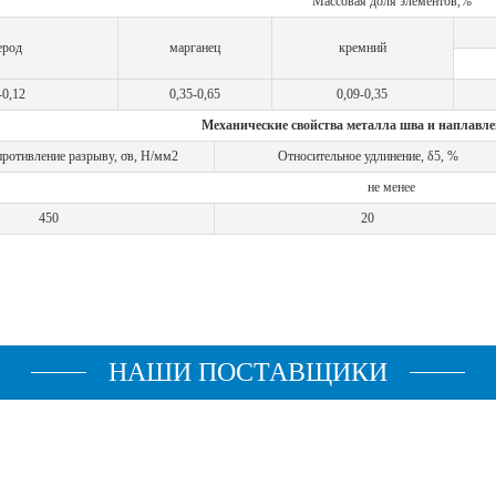
Массовая доля элементов,%
ерод
марганец
кремний
-0,12
0,35-0,65
0,09-0,35
Механические свойства металла шва и наплавле
ротивление разрыву, σв, Н/мм2
Относительное удлинение, δ5, %
не менее
450
20
НАШИ ПОСТАВЩИКИ