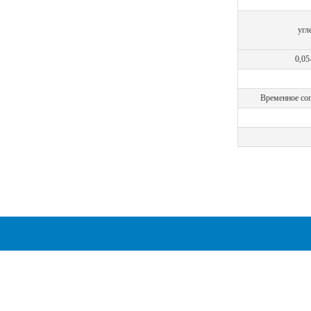
угл
0,05
Временное соп