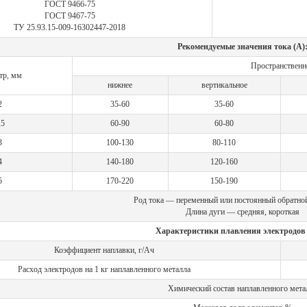
ГОСТ 9466-75
ГОСТ 9467-75
ТУ 25.93.15-009-16302447-2018
Рекомендуемые значения тока (А)
Пространственн
тр, мм
нижнее
вертикальное
2
35-60
35-60
,5
60-90
60-80
3
100-130
80-110
4
140-180
120-160
5
170-220
150-190
Род тока — переменный или постоянный обратно
Длина дуги — средняя, короткая
Характеристики плавления электродов
Коэффициент наплавки, г/Ач
Расход электродов на 1 кг наплавленного металла
Химический состав наплавленного мета