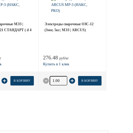
арочные МЭЗ |
Электроды сварочные ОЗС-12
1 СТАНДАРТ ( d 4
(3мм; 5кг; МЭЗ | ARCUS)
276.48
г
руб/кг
 товара
Количество товара
В КОРЗИНУ
В КОРЗИНУ