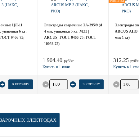
Новинка
рочные ЦЛ-11
Электроды сварочные ЭА-395/9 (d
Электроды св
 упаковка 6 кг;
4 мм; упаковка 5 кг; МЭЗ |
ARCUS АНО-2
ГОСТ 9466-75;
ARCUS; ГОСТ 9466-75; ГОСТ
мм; 1 кг)
)
10052-75)
1 904.40
312.25
руб/кг
руб/к
товара
Количество товара
Количество
В КОРЗИНУ
В КОРЗИНУ
ВАРОЧНЫХ ЭЛЕКТРОДАХ