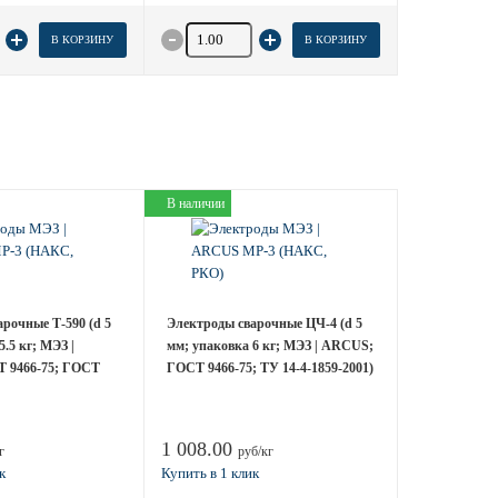
 товара
Количество товара
В КОРЗИНУ
В КОРЗИНУ
В наличии
рочные Т-590 (d 5
Электроды сварочные ЦЧ-4 (d 5
.5 кг; МЭЗ |
мм; упаковка 6 кг; МЭЗ | ARCUS;
 9466-75; ГОСТ
ГОСТ 9466-75; ТУ 14-4-1859-2001)
1 008.00
г
руб/кг