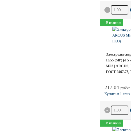
Количество 
В наличии
Электроды св
13/55 (МР) (d 5
МЭЗ | ARCUS; 
ГОСТ 9467-75, 
217.04
руб/кг
Количество 
В наличии