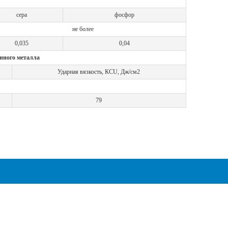
сера
фосфор
не более
0,035
0,04
нного металла
Ударная вязкость, КСU, Дж/см2
79