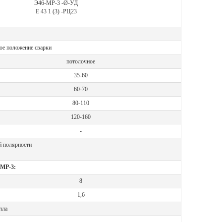
Э46-МР-3 -Ø-УД
Е 43 1 (3) -РЦ23
:
ое положение сварки
потолочное
35-60
60-70
80-110
120-160
-
й полярности
 МР-3:
8
1,6
лла