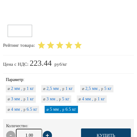
Рейтинг товара:
223.44
Цена с НДС:
руб/кг
Параметр:
2 мм ,
1 кг
2,5 мм ,
1 кг
2,5 мм ,
5 кг
⌀
p
⌀
p
⌀
p
3 мм ,
1 кг
3 мм ,
5 кг
4 мм ,
1 кг
⌀
p
⌀
p
⌀
p
4 мм ,
6.5 кг
5 мм ,
6.5 кг
⌀
p
⌀
p
Количество:
КУПИТЬ