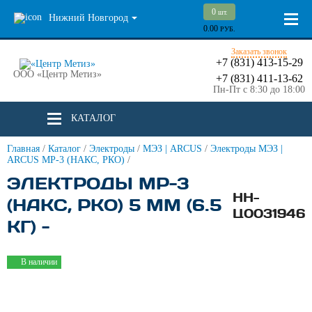
0
шт.
Нижний Новгород
0.00
РУБ.
Заказать звонок
+7 (831) 413-15-29
ООО «Центр Метиз»
+7 (831) 411-13-62
Пн-Пт с 8:30 до 18:00
КАТАЛОГ
Главная
/
Каталог
/
Электроды
/
МЭЗ | ARCUS
/
Электроды МЭЗ |
ARCUS МР-3 (НАКС, РКО)
/
ЭЛЕКТРОДЫ МР-3
НН-
(НАКС, РКО) 5 ММ (6.5
Ц0031946
КГ) -
В наличии