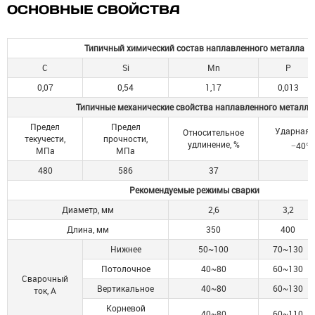
ОСНОВНЫЕ СВОЙСТВА
Типичный химический состав наплавленного металла
C
Si
Mn
P
0,07
0,54
1,17
0,013
Типичные механические свойства наплавленного металла
Предел
Предел
Ударная 
Относительное
текучести,
прочности,
удлинение, %
−40°C
МПа
МПа
480
586
37
Рекомендуемые режимы сварки
Диаметр, мм
2,6
3,2
Длина, мм
350
400
Нижнее
50~100
70~130
Потолочное
40~80
60~130
Сварочный
Вертикальное
40~80
60~130
ток, А
Корневой
40~80
60~110